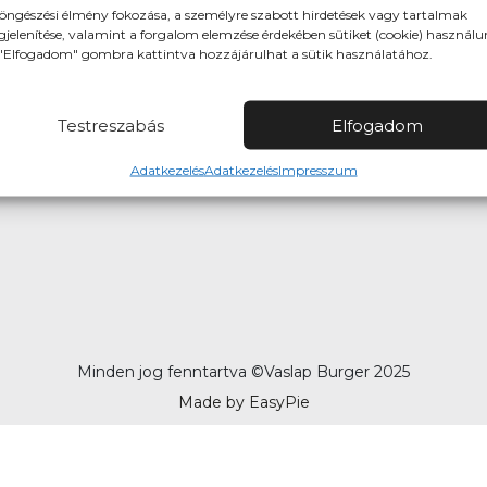
öngészési élmény fokozása, a személyre szabott hirdetések vagy tartalmak
jelenítése, valamint a forgalom elemzése érdekében sütiket (cookie) használu
"Elfogadom" gombra kattintva hozzájárulhat a sütik használatához.
 utca, 59/B, 1074
Testreszabás
Elfogadom
Adatkezelés
Adatkezelés
Impresszum
Minden jog fenntartva ©
Vaslap Burger 2025
Made by EasyPie