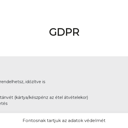
GDPR
 rendelhetsz, időzítve is
Utánvét (kártya/készpénz az étel átvételekor)
etés
Fontosnak tartjuk az adatok védelmét