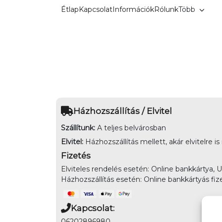
Kilépés
Étlap
Kapcsolat
Információk
Rólunk
Több
a
tartalomba
Házhozszállítás / Elvitel
Szállítunk:
A teljes belvárosban
Elvitel:
Házhozszállítás mellett, akár elvitelre is
Fizetés
Elviteles rendelés esetén: Online bankkártya, 
Házhozszállítás esetén: Online bankkártyás fiz
Kapcsolat:
06202896980