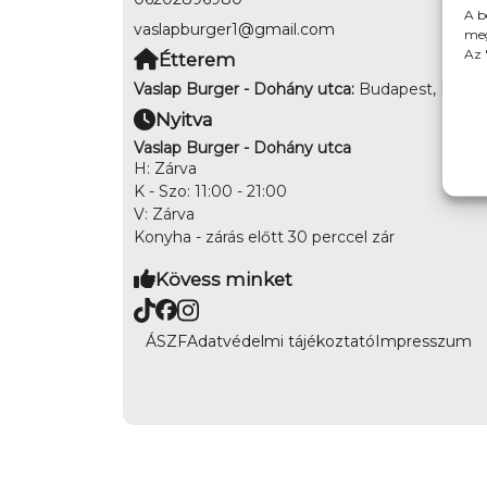
A b
vaslapburger1@gmail.com
meg
Az 
Étterem
Vaslap Burger - Dohány utca:
Budapest, Dohány
Nyitva
Vaslap Burger - Dohány utca
H: Zárva
K - Szo: 11:00 - 21:00
V: Zárva
Konyha - zárás előtt 30 perccel zár
Kövess minket
ÁSZF
Adatvédelmi tájékoztató
Impresszum