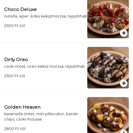
Choco Deluxe
nutella, eper, édes kekszmorzsa, tejszínhab
2500
Ft
-tól
Dirty Oreo
csoki öntet, oreo keksz morzsa, tejszínhab
2500
Ft
-tól
Golden Heaven
karamella öntet, mini pillecukor, banán
chips, csoki mousse
2800
Ft
-tól