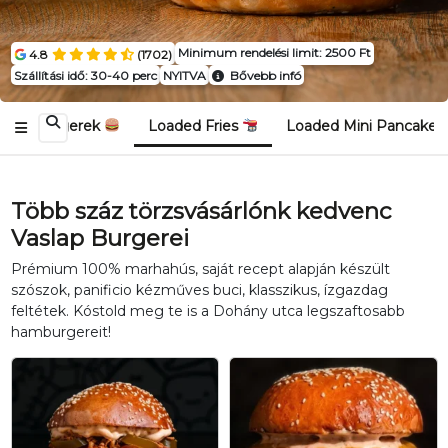
Minimum rendelési limit: 2500 Ft
4.8
(1702)
Szállítási idő: 30-40 perc
NYITVA
Bővebb infó
Hamburgerek
Loaded Fries
Loaded Mini Pancakes
Több száz törzsvásárlónk kedvenc
Vaslap Burgerei
Prémium 100% marhahús, saját recept alapján készült
szószok, panificio kézműves buci, klasszikus, ízgazdag
feltétek. Kóstold meg te is a Dohány utca legszaftosabb
hamburgereit!