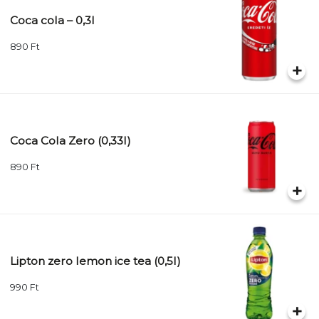
Coca cola – 0,3l
890
Ft
Coca Cola Zero (0,33l)
890
Ft
Lipton zero lemon ice tea (0,5l)
990
Ft