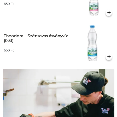
650
Ft
Theodora – Szénsavas ásványvíz
(0,5l)
650
Ft