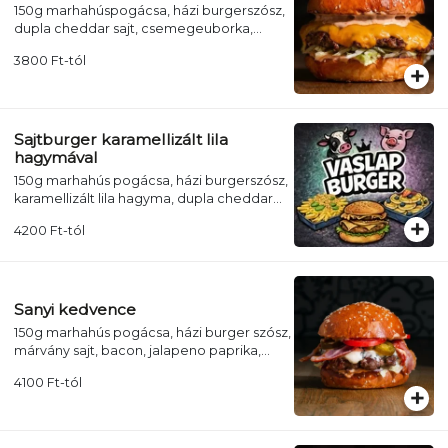
150g marhahúspogácsa, házi burgerszósz,
dupla cheddar sajt, csemegeuborka,
jégsaláta, lila hagyma (+ választható köret +
3800
Ft
-tól
üdítő)
Sajtburger karamellizált lila
hagymával
150g marhahús pogácsa, házi burgerszósz,
karamellizált lila hagyma, dupla cheddar
sajt, csemegeuborka, jégsaláta, lila
4200
Ft
-tól
hagyma (+ választható köret + üdítő)
Sanyi kedvence
150g marhahús pogácsa, házi burger szósz,
márvány sajt, bacon, jalapeno paprika,
paradicsom, lilahagyma, jégsaláta (+
4100
Ft
-tól
választható köret + üdítő)