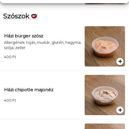
Szószok
Házi burger szósz
Allergének: tojás, mustár, glutén, hagyma,
szója, zeller
400
Ft
Házi chipotle majonéz
400
Ft