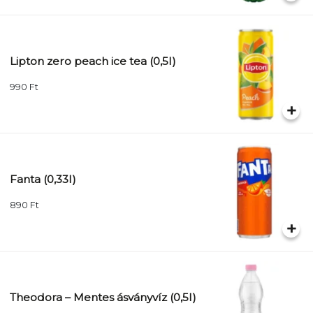
Lipton zero peach ice tea (0,5l)
990
Ft
Fanta (0,33l)
890
Ft
Theodora – Mentes ásványvíz (0,5l)