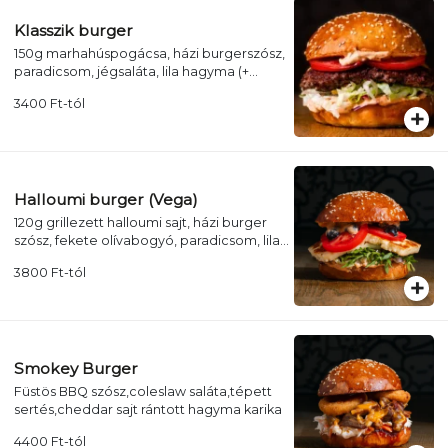
Klasszik burger
150g marhahúspogácsa, házi burgerszósz,
paradicsom, jégsaláta, lila hagyma (+
választható köret + üdítő)
3400
Ft
-tól
Halloumi burger (Vega)
120g grillezett halloumi sajt, házi burger
szósz, fekete olívabogyó, paradicsom, lila
hagyma, saláta, ruccola (+ választható
3800
Ft
-tól
köret + üdítő)
Smokey Burger
Füstös BBQ szósz,coleslaw saláta,tépett
sertés,cheddar sajt rántott hagyma karika
4400
Ft
-tól