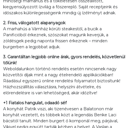
minőségi marhahús és a tökéletesen összeállított,
kiegyensúlyozott ízvilág a főszereplő. Saját receptjeink és
időszakos különlegességeink mindig új ízélményt adnak.
2. Friss, válogatott alapanyagok
A marhahús a Vámház körúti steakestől, a bucik a
Panificióból érkeznek, szószokat magunk keverjük, a
zöldésgek pedig naponta frissen érkeznek – minden
burgerben a legjobbat adjuk.
3. Garantáltan legjobb online árak, gyors rendelés, közvetlenül
tőlünk!
Weboldalunkon történő rendelés esetén nincsenek nagy
közvetítői díjak mint a nagy ételrendelő applikációkban!
Ráadásul egyszerű online rendelési folyamatot biztosítunk!
Házhozszállítás választásra, helyszíni átvételre, és
előrendelésre is van lehetőséged, akár időzítve!
+1 Fiatalos hangulat, odaadó séf
A konyhát Patrik viszi, aki tizenévesen a Balatonon már
konyhát vezetett, és többek közt a legendás Benke Laci
bácsitól tanult. Minden burgert ő komponál meg, párjával,
Vikivel pedig együtt tartják kézben a helyet. A Vaslap a