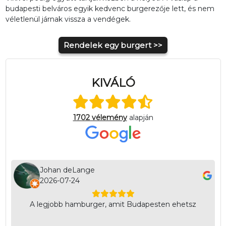
budapesti belváros egyik kedvenc burgerezője lett, és nem
véletlenül járnak vissza a vendégek.
Rendelek egy burgert >>
KIVÁLÓ
1702 vélemény
alapján
Ja
Johan deLange
20
2026-07-24
ek
A legjobb hamburger, amit Budapesten ehetsz
ke
ć!