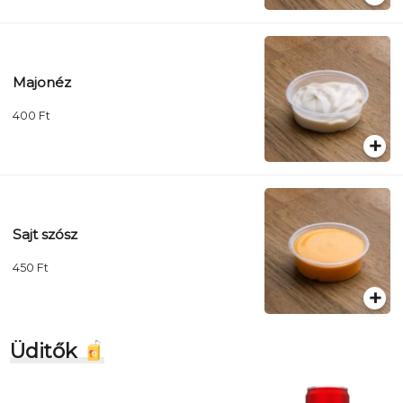
Majonéz
400
Ft
Sajt szósz
450
Ft
Üditők