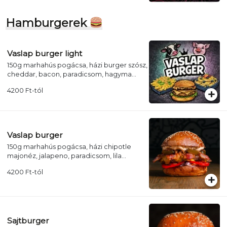
Hamburgerek
Vaslap burger light
150g marhahús pogácsa, házi burger szósz,
cheddar, bacon, paradicsom, hagyma
chips, csemegeuborka, lila hagyma (+
4200
Ft
-tól
választható köret + üdítő)
Vaslap burger
150g marhahús pogácsa, házi chipotle
majonéz, jalapeno, paradicsom, lila
hagyma,hagyma chips,cheddar, bacon
4200
Ft
-tól
Sajtburger