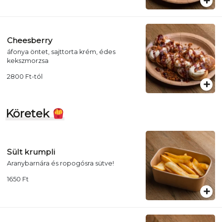
Cheesberry
áfonya öntet, sajttorta krém, édes
kekszmorzsa
2800
Ft
-tól
Köretek
Sült krumpli
Aranybarnára és ropogósra sütve!
1650
Ft