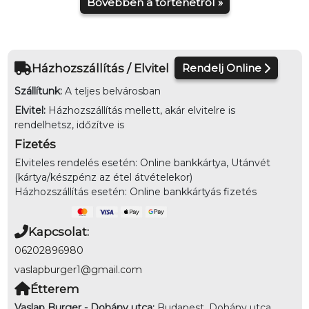
Bővebben a történetről »
Házhozszállítás / Elvitel
Rendelj Online
Szállítunk:
A teljes belvárosban
Elvitel:
Házhozszállítás mellett, akár elvitelre is
rendelhetsz, időzítve is
Fizetés
Elviteles rendelés esetén: Online bankkártya, Utánvét
(kártya/készpénz az étel átvételekor)
Házhozszállítás esetén: Online bankkártyás fizetés
Kapcsolat:
06202896980
vaslapburger1@gmail.com
Étterem
Vaslap Burger - Dohány utca:
Budapest, Dohány utca,