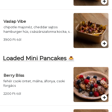
Vaslap Vibe
chipotle majonéz, cheddar sajtos
hamburger hús, császárszalonna kocka, sült
hagyma, jalapeno
3900
Ft
-tól
Loaded Mini Pancakes
Berry Bliss
fehér csoki öntet, málna, áfonya, csoki
forgács
2200
Ft
-tól