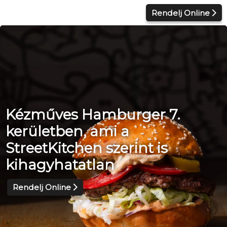
Kilépés
Rendelj Online
a
tartalomba
Kézműves Hamburger 7.
kerületben, ami a
StreetKitchen szerint is
kihagyhatatlan
Rendelj Online