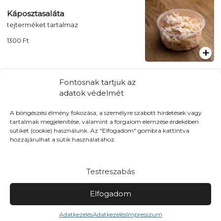
Káposztasaláta
tejterméket tartalmaz
1300
Ft
Fontosnak tartjuk az
adatok védelmét
Sült édesburgonya hasáb
Friss és ropogós édesburgonya hasáb
A böngészési élmény fokozása, a személyre szabott hirdetések vagy
tartalmak megjelenítése, valamint a forgalom elemzése érdekében
1900
Ft
sütiket (cookie) használunk. Az "Elfogadom" gombra kattintva
hozzájárulhat a sütik használatához.
Testreszabás
Hagymakarika(8db)
Aranybarna és ropogós!
Elfogadom
1650
Ft
Adatkezelés
Adatkezelés
Impresszum