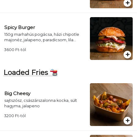
Spicy Burger
150g marhahús pogácsa, házi chipotle
majonéz, jalapeno, paradicsom, lila
hagyma, jégsaláta (+ választható köret +
3600
Ft
-tól
üdítő)
Loaded Fries
Big Cheesy
sajtszósz, császárszalonna kocka, sült
hagyma, jalapeno
3200
Ft
-tól