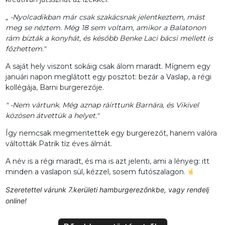
„ -Nyolcadikban már csak szakácsnak jelentkeztem, mást
meg se néztem. Még 18 sem voltam, amikor a Balatonon
rám bízták a konyhát, és később Benke Laci bácsi mellett is
főzhettem."
A saját hely viszont sokáig csak álom maradt. Mígnem egy
januári napon meglátott egy posztot: bezár a Vaslap, a régi
kollégája, Barni burgerezője.
" -Nem vártunk. Még aznap ráírttunk Barnára, és Vikivel
közösen átvettük a helyet."
Így nemcsak megmentettek egy burgerezőt, hanem valóra
váltották Patrik tíz éves álmát.
A név is a régi maradt, és ma is azt jelenti, ami a lényeg: itt
minden a vaslapon sül, kézzel, sosem futószalagon.
Szeretettel várunk 7.kerületi hamburgerezőnkbe, vagy rendelj
online!