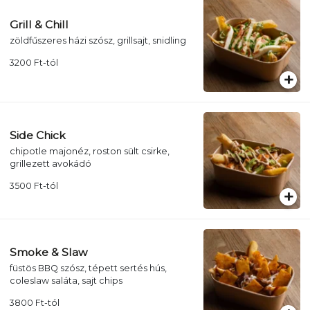
Grill & Chill
zöldfűszeres házi szósz, grillsajt, snidling
3200
Ft
-tól
Side Chick
chipotle majonéz, roston sült csirke,
grillezett avokádó
3500
Ft
-tól
Smoke & Slaw
füstös BBQ szósz, tépett sertés hús,
coleslaw saláta, sajt chips
3800
Ft
-tól