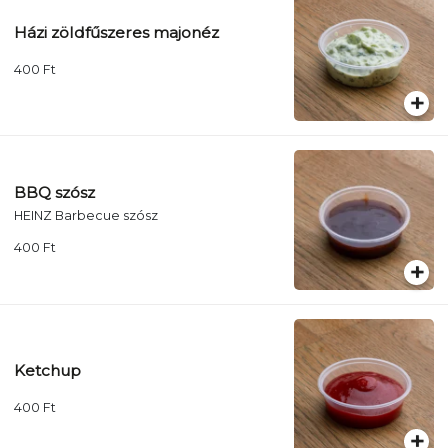
Házi zöldfűszeres majonéz
400
Ft
BBQ szósz
HEINZ Barbecue szósz
400
Ft
Ketchup
400
Ft