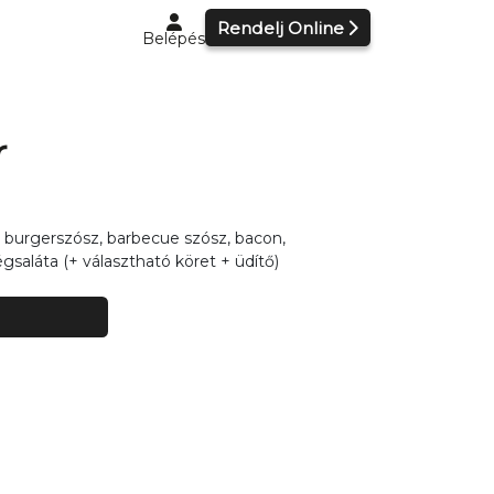
Rendelj Online
Belépés
r
burgerszósz, barbecue szósz, bacon,
gsaláta (+ választható köret + üdítő)