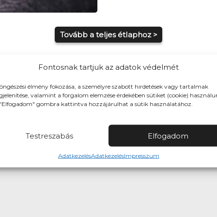
Tovább a teljes étlaphoz >
Fontosnak tartjuk az adatok védelmét
öngészési élmény fokozása, a személyre szabott hirdetések vagy tartalmak
jelenítése, valamint a forgalom elemzése érdekében sütiket (cookie) használu
"Elfogadom" gombra kattintva hozzájárulhat a sütik használatához.
 rendelhetsz, időzítve is
Testreszabás
Elfogadom
Utánvét (kártya/készpénz az étel átvételekor)
Adatkezelés
Adatkezelés
Impresszum
etés