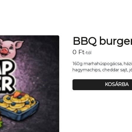
BBQ burge
0
Ft
-tól
160g marhahúspogácsa, házi 
hagymachips, cheddar sajt, jé
KOSÁRBA