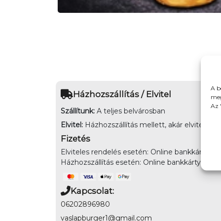
A b
Házhozszállítás / Elvitel
meg
Az 
Szállítunk:
A teljes belvárosban
Elvitel:
Házhozszállítás mellett, akár elvitelre is
Fizetés
Elviteles rendelés esetén: Online bankkártya, 
Házhozszállítás esetén: Online bankkártyás fiz
Kapcsolat:
06202896980
vaslapburger1@gmail.com