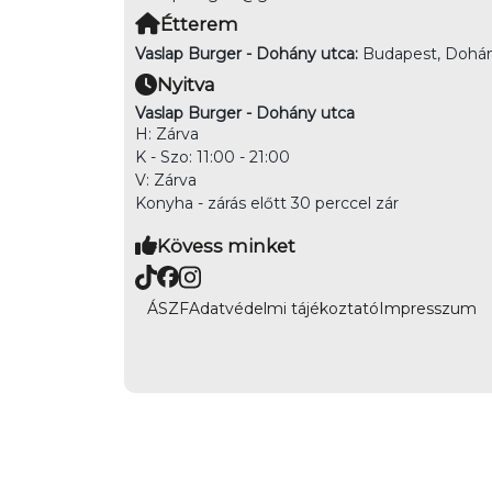
Étterem
Vaslap Burger - Dohány utca:
Budapest, Dohány
Nyitva
Vaslap Burger - Dohány utca
H: Zárva
K - Szo: 11:00 - 21:00
V: Zárva
Konyha - zárás előtt 30 perccel zár
Kövess minket
ÁSZF
Adatvédelmi tájékoztató
Impresszum