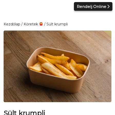
Kilépés
Rendelj Online
a
tartalomba
Kezdőlap
/
Köretek
/ Sült krumpli
Sült krumpli