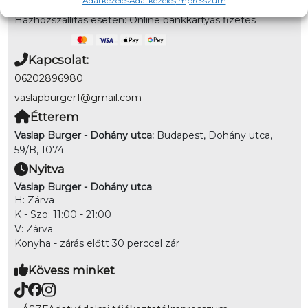
Adatkezelés
Adatkezelés
Impresszum
(kártya/készpénz az étel átvételekor)
Házhozszállítás esetén: Online bankkártyás fizetés
Kapcsolat:
06202896980
vaslapburger1@gmail.com
Étterem
Vaslap Burger - Dohány utca:
Budapest, Dohány utca,
59/B, 1074
Nyitva
Vaslap Burger - Dohány utca
H: Zárva
K - Szo: 11:00 - 21:00
V: Zárva
Konyha - zárás előtt 30 perccel zár
Kövess minket