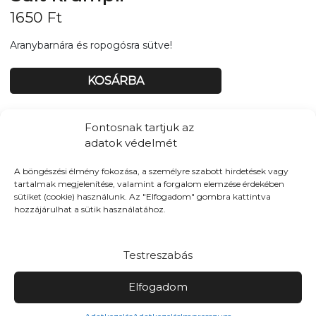
1650
Ft
Aranybarnára és ropogósra sütve!
KOSÁRBA
Tovább a teljes étlaphoz >
Fontosnak tartjuk az
adatok védelmét
A böngészési élmény fokozása, a személyre szabott hirdetések vagy
tartalmak megjelenítése, valamint a forgalom elemzése érdekében
sütiket (cookie) használunk. Az "Elfogadom" gombra kattintva
Házhozszállítás / Elvitel
Rendelj Online
hozzájárulhat a sütik használatához.
Szállítunk:
A teljes belvárosban
Elvitel:
Házhozszállítás mellett, akár elvitelre is
Testreszabás
rendelhetsz, időzítve is
Elfogadom
Fizetés
Elviteles rendelés esetén: Online bankkártya, Utánvét