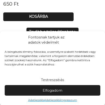
650
Ft
KOSÁRBA
Tovább a teljes étlaphoz >
Fontosnak tartjuk az
adatok védelmét
A böngészési élmény fokozása, a személyre szabott hirdetések vagy
tartalmak megjelenítése, valamint a forgalom elemzése érdekében
Házhozszállítás / Elvitel
Rendelj Online
sütiket (cookie) használunk. Az "Elfogadom" gombra kattintva
hozzájárulhat a sütik használatához.
Szállítunk:
A teljes belvárosban
Elvitel:
Házhozszállítás mellett, akár elvitelre is
rendelhetsz, időzítve is
Testreszabás
Fizetés
Elfogadom
Elviteles rendelés esetén: Online bankkártya, Utánvét
(kártya/készpénz az étel átvételekor)
Adatkezelés
Adatkezelés
Impresszum
Házhozszállítás esetén: Online bankkártyás fizetés