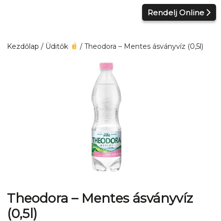
Kilépés
Rendelj Online
a
tartalomba
Kezdőlap
/
Üditők
/ Theodora – Mentes ásványvíz (0,5l)
Theodora – Mentes ásványvíz
(0,5l)