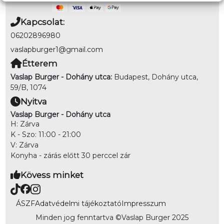
Kapcsolat:
06202896980
vaslapburger1@gmail.com
Étterem
Vaslap Burger - Dohány utca:
Budapest, Dohány utca,
59/B, 1074
Nyitva
Vaslap Burger - Dohány utca
H: Zárva
K - Szo: 11:00 - 21:00
V: Zárva
Konyha - zárás előtt 30 perccel zár
Kövess minket
ÁSZF
Adatvédelmi tájékoztató
Impresszum
Minden jog fenntartva ©
Vaslap Burger 2025