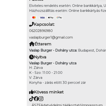
Elviteles rendelés esetén: Online bankkártya, 
Házhozszállítás esetén: Online bankkártyás fiz
Kapcsolat:
06202896980
vaslapburger1@gmail.com
Étterem
Vaslap Burger - Dohány utca:
Budapest, Dohány
Nyitva
Vaslap Burger - Dohány utca
H: Zárva
K - Szo: 11:00 - 21:00
V: Zárva
Konyha - zárás előtt 30 perccel zár
Kövess minket
ÁSZF
Adatvédelmi tájékoztató
Impresszum