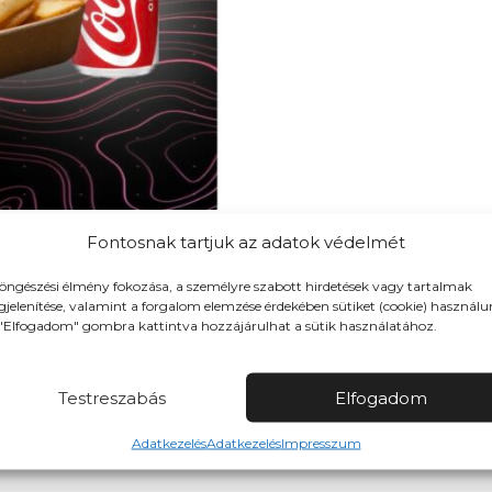
Fontosnak tartjuk az adatok védelmét
Tovább a teljes étlaphoz >
öngészési élmény fokozása, a személyre szabott hirdetések vagy tartalmak
jelenítése, valamint a forgalom elemzése érdekében sütiket (cookie) használu
"Elfogadom" gombra kattintva hozzájárulhat a sütik használatához.
Testreszabás
Elfogadom
Adatkezelés
Adatkezelés
Impresszum
 rendelhetsz, időzítve is