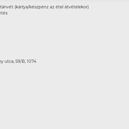
Utánvét (kártya/készpénz az étel átvételekor)
etés
 utca, 59/B, 1074