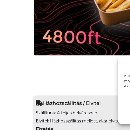
A b
meg
Az 
Házhozszállítás / Elvitel
Szállítunk:
A teljes belvárosban
Elvitel:
Házhozszállítás mellett, akár elvitelre is
Fizetés