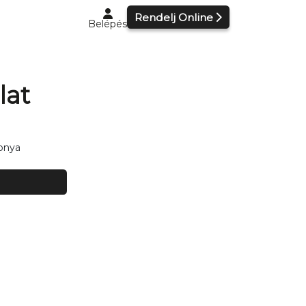
Rendelj Online
Belépés
lat
onya